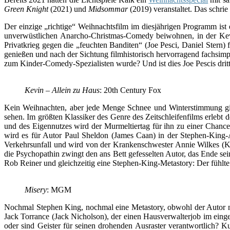
Green Knight
(2021) und
Midsommar
(2019) veranstaltet. Das schri
Der einzige „richtige“ Weihnachtsfilm im diesjährigen Programm ist 
unverwüstlichen Anarcho-Christmas-Comedy beiwohnen, in der Kevin 
Privatkrieg gegen die „feuchten Banditen“ (Joe Pesci, Daniel Stern
genießen und nach der Sichtung filmhistorisch hervorragend fachsimp
zum Kinder-Comedy-Spezialisten wurde? Und ist dies Joe Pescis dritt
Kevin – Allein zu Haus
: 20th Century Fox
Kein Weihnachten, aber jede Menge Schnee und Winterstimmung gib
sehen. Im größten Klassiker des Genre des Zeitschleifenfilms erlebt
und des Eigennutzes wird der Murmeltiertag für ihn zu einer Chan
wird es für Autor Paul Sheldon (James Caan) in der Stephen-King
Verkehrsunfall und wird von der Krankenschwester Annie Wilkes (Kat
die Psychopathin zwingt den ans Bett gefesselten Autor, das Ende sei
Rob Reiner und gleichzeitig eine Stephen-King-Metastory: Der fühlte 
Misery
: MGM
Nochmal Stephen King, nochmal eine Metastory, obwohl der Autor n
Jack Torrance (Jack Nicholson), der einen Hausverwalterjob im ein
oder sind Geister für seinen drohenden Ausraster verantwortlich? K