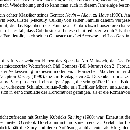
e nach Wiederholung und so kann man auch in diesem Jahr einige besond
ein echter Klassiker seines Genres:
Kevin – Allein zu Haus
(1990). Am
McCallister (Macauly Culkin) von seiner Familie daheim vergessen w
) führt, die das Eigenheim der Familie als Einbruchsziel auserkoren
eln: Ist es fair, dass Culkin stets auf diesen Part reduziert wurde? I
e Paraderolle, nach seinen Gangsterparts bei Scorsese und Leo Getz in
t es in vier weiteren Filmen des Specials. Am Mittwoch, den 28. 
 der miesepetrige Wetterfrosch Phil Connors (Bill Murray) den 2. Febr
ce der Verbesserung in diesem modernen, urkomischen Märchen unter 
-Adaption
Misery
(1990), die am Freitag, den 30. Dezember, um 21.30 Uh
hy Bates) in deren Heim aufgepäppelt, die sein größter Fan ist. Bald
ner verhassten Schnulzenroman-Reihe um Titelfigur Misery umzuschreibe
sich in der Schublade des Horrorautors gefangen, als er die Romanvorl
icht zufrieden mit Stanley Kubricks
Shining
(1980) war: Erneut ist die
geschneiten Overlook-Hotel annimmt und zunehmend zur Gefahr für Fr
ubrick hält die Story und deren Auflösung ambivalenter als King, de