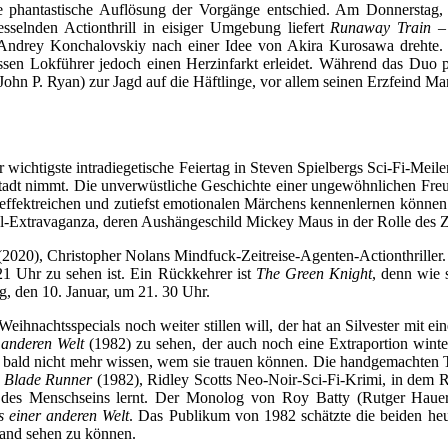
r eine phantastische Auflösung der Vorgänge entschied. Am Donners
selnden Actionthrill in eisiger Umgebung liefert
Runaway Train – 
Andrey Konchalovskiy nach einer Idee von Akira Kurosawa drehte. 
essen Lokführer jedoch einen Herzinfarkt erleidet. Während das Duo 
 (John P. Ryan) zur Jagd auf die Häftlinge, vor allem seinen Erzfeind 
 wichtigste intradiegetische Feiertag in Steven Spielbergs Sci-Fi-Mei
 Stadt nimmt. Die unverwüstliche Geschichte einer ungewöhnlichen Fre
effektreichen und zutiefst emotionalen Märchens kennenlernen können
l-Extravaganza, deren Aushängeschild Mickey Maus in der Rolle des Za
2020), Christopher Nolans Mindfuck-Zeitreise-Agenten-Actionthriller.
1 Uhr zu sehen ist. Ein Rückkehrer ist
The Green Knight
, denn wie 
, den 10. Januar, um 21. 30 Uhr.
 Weihnachtsspecials noch weiter stillen will, der hat an Silvester mit
 anderen Welt
(1982) zu sehen, der auch noch eine Extraportion winter
r bald nicht mehr wissen, wem sie trauen können. Die handgemachten T
t
Blade Runner
(1982), Ridley Scotts Neo-Noir-Sci-Fi-Krimi, in dem R
des Menschseins lernt. Der Monolog von Roy Batty (Rutger Hauer)
 einer anderen Welt
. Das Publikum von 1982 schätzte die beiden heut
and sehen zu können.