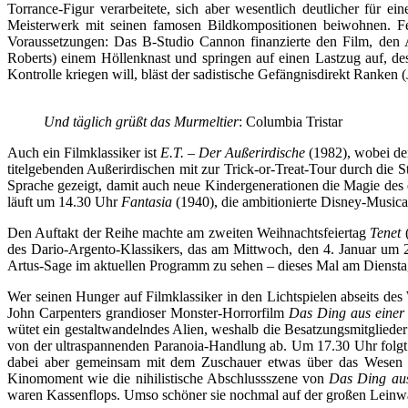
Torrance-Figur verarbeitete, sich aber wesentlich deutlicher fü
Meisterwerk mit seinen famosen Bildkompositionen beiwohnen. Fes
Voraussetzungen: Das B-Studio Cannon finanzierte den Film, den 
Roberts) einem Höllenknast und springen auf einen Lastzug auf, d
Kontrolle kriegen will, bläst der sadistische Gefängnisdirekt Ranken
Und täglich grüßt das Murmeltier
: Columbia Tristar
Auch ein Filmklassiker ist
E.T. – Der Außerirdische
(1982), wobei der
titelgebenden Außerirdischen mit zur Trick-or-Treat-Tour durch die
Sprache gezeigt, damit auch neue Kindergenerationen die Magie des 
läuft um 14.30 Uhr
Fantasia
(1940), die ambitionierte Disney-Musica
Den Auftakt der Reihe machte am zweiten Weihnachtsfeiertag
Tenet
(
des Dario-Argento-Klassikers, das am Mittwoch, den 4. Januar um 2
Artus-Sage im aktuellen Programm zu sehen – dieses Mal am Dienstag
Wer seinen Hunger auf Filmklassiker in den Lichtspielen abseits des
John Carpenters grandioser Monster-Horrorfilm
Das Ding aus einer
wütet ein gestaltwandelndes Alien, weshalb die Besatzungsmitgliede
von der ultraspannenden Paranoia-Handlung ab. Um 17.30 Uhr folg
dabei aber gemeinsam mit dem Zuschauer etwas über das Wesen 
Kinomoment wie die nihilistische Abschlussszene von
Das Ding aus
waren Kassenflops. Umso schöner sie nochmal auf der großen Leinw