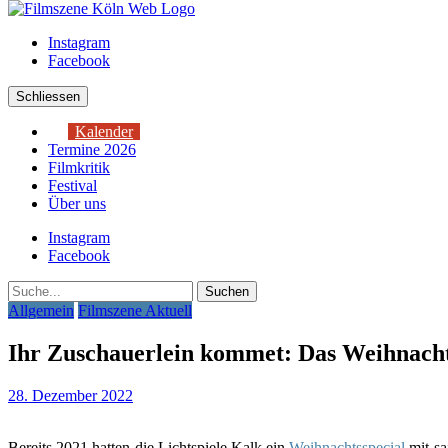
Instagram
Facebook
Schliessen
Kalender
Termine 2026
Filmkritik
Festival
Über uns
Instagram
Facebook
Suche
Allgemein
Filmszene Aktuell
Ihr Zuschauerlein kommet: Das Weihnachts
28. Dezember 2022
Bereits 2021 hatten die Lichtspiele Kalk ein
Weihnachtsspecial
mit sa