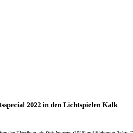
special 2022 in den Lichtspielen Kalk
isonalen Klassikern wie
Stirb langsam
(1988) und
Nightmare Before C