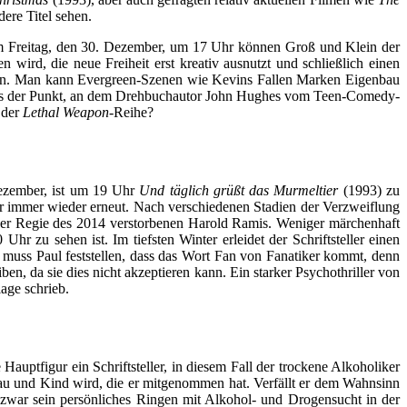
ere Titel sehen.
 Freitag, den 30. Dezember, um 17 Uhr können Groß und Klein der
ird, die neue Freiheit erst kreativ ausnutzt und schließlich einen
 haben. Man kann Evergreen-Szenen wie Kevins Fallen Marken Eigenbau
st dies der Punkt, an dem Drehbuchautor John Hughes vom Teen-Comedy-
 der
Lethal Weapon
-Reihe?
Dezember, ist um 19 Uhr
Und täglich grüßt das Murmeltier
(1993) zu
uar immer wieder erneut. Nach verschiedenen Stadien der Verzweiflung
der Regie des 2014 verstorbenen Harold Ramis. Weniger märchenhaft
r zu sehen ist. Im tiefsten Winter erleidet der Schriftsteller einen
 muss Paul feststellen, dass das Wort Fan von Fanatiker kommt, denn
n, da sie dies nicht akzeptieren kann. Ein starker Psychothriller von
age schrieb.
 Hauptfigur ein Schriftsteller, in diesem Fall der trockene Alkoholiker
au und Kind wird, die er mitgenommen hat. Verfällt er dem Wahnsinn
r zwar sein persönliches Ringen mit Alkohol- und Drogensucht in der