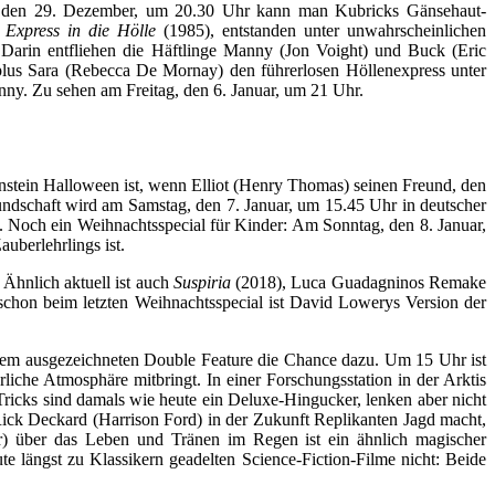
tag, den 29. Dezember, um 20.30 Uhr kann man Kubricks Gänsehaut-
Express in die Hölle
(1985), entstanden unter unwahrscheinlichen
Darin entfliehen die Häftlinge Manny (Jon Voight) und Buck (Eric
plus Sara (Rebecca De Mornay) den führerlosen Höllenexpress unter
Manny. Zu sehen am Freitag, den 6. Januar, um 21 Uhr.
lenstein Halloween ist, wenn Elliot (Henry Thomas) seinen Freund, den
undschaft wird am Samstag, den 7. Januar, um 15.45 Uhr in deutscher
. Noch ein Weihnachtsspecial für Kinder: Am Sonntag, den 8. Januar,
uberlehrlings ist.
 Ähnlich aktuell ist auch
Suspiria
(2018), Luca Guadagninos Remake
schon beim letzten Weihnachtsspecial ist David Lowerys Version der
 einem ausgezeichneten Double Feature die Chance dazu. Um 15 Uhr ist
liche Atmosphäre mitbringt. In einer Forschungsstation in der Arktis
ricks sind damals wie heute ein Deluxe-Hingucker, lenken aber nicht
ick Deckard (Harrison Ford) in der Zukunft Replikanten Jagd macht,
 über das Leben und Tränen im Regen ist ein ähnlich magischer
e längst zu Klassikern geadelten Science-Fiction-Filme nicht: Beide